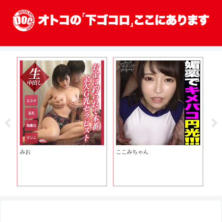
みお
ここみちゃん
あ