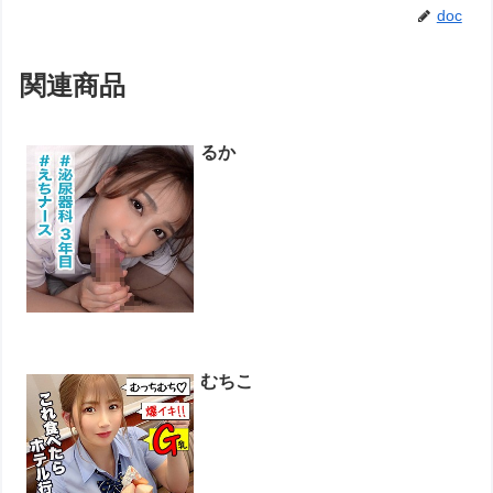
doc
関連商品
るか
むちこ