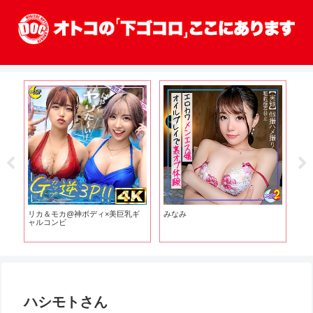
持
リカ＆モカ@神ボディ×美巨乳ギ
みなみ
せ
ャルコンビ
ハシモトさん