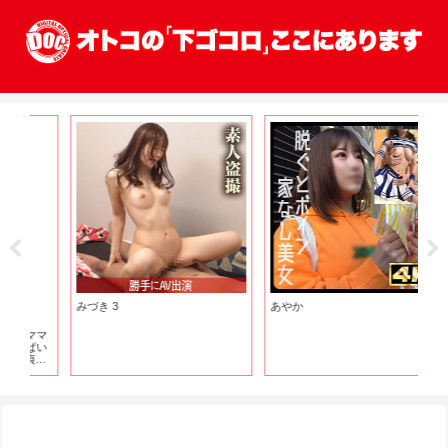
みづき 3
あやか
み
マ
い
筆