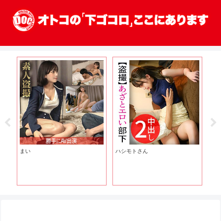
まい
ハシモトさん
れ