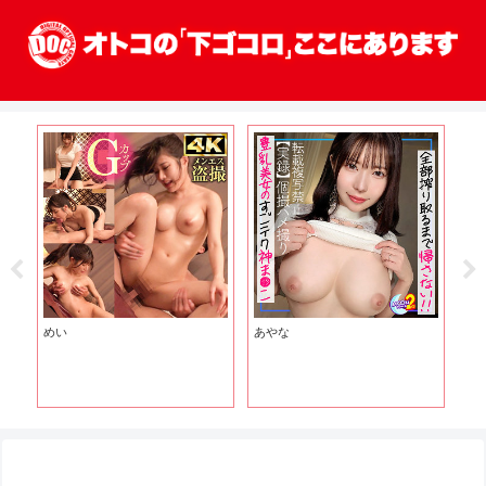
めい
あやな
ひ
嬢