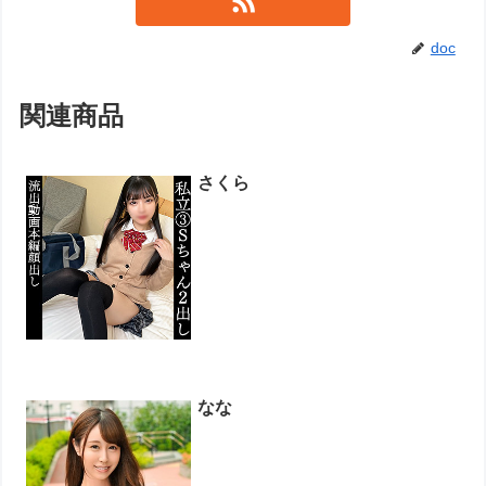
doc
関連商品
さくら
なな