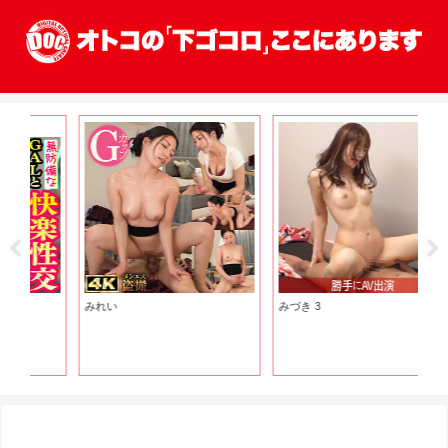
みれい
みづき 3
【B
S
泉
ル
性
し
T☆