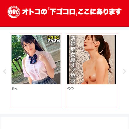
あん
のの
ひ