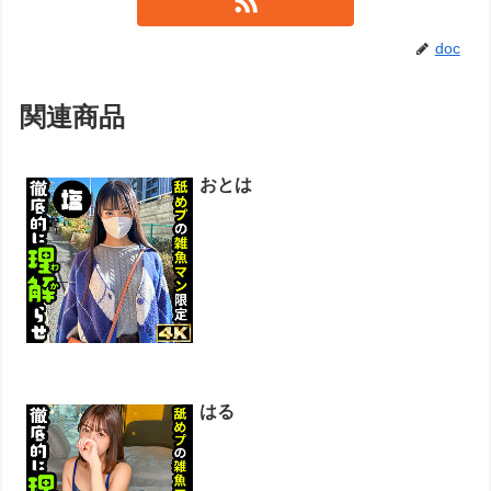
doc
関連商品
おとは
はる