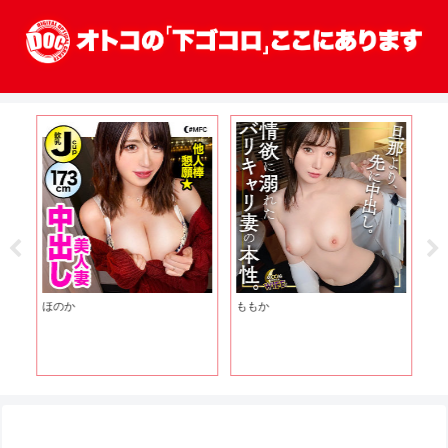
ほのか
ももか
あ