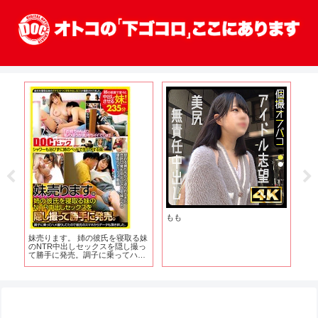
もも
あ
妹売ります。 姉の彼氏を寝取る妹
のNTR中出しセックスを隠し撮っ
て勝手に発売。調子に乗ってハメ
撮りしてたので彼氏のスマホから
データも頂きました。