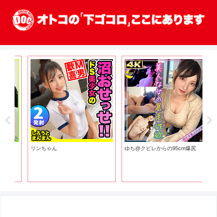
リンちゃん
ゆち@クビレからの95cm爆尻
ハ