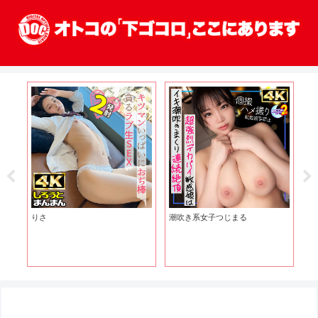
りさ
潮吹き系女子つじまる
の