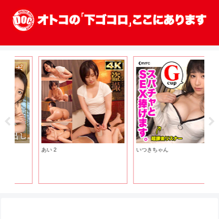
あい 2
いつきちゃん
め