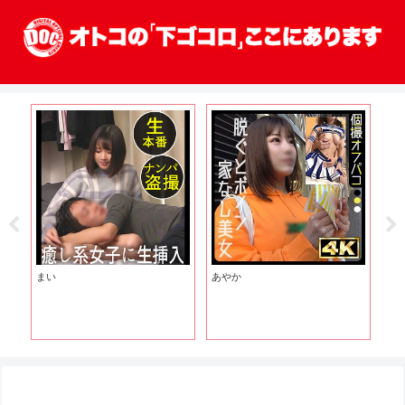
まい
あやか
反
メ
那
マ
も
装
でマ
】