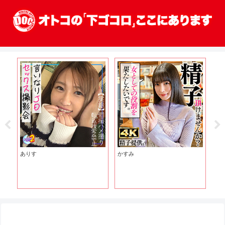
ありす
かすみ
み