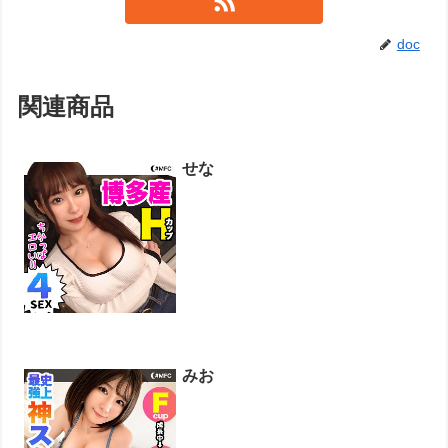
doc
関連商品
せな
みお