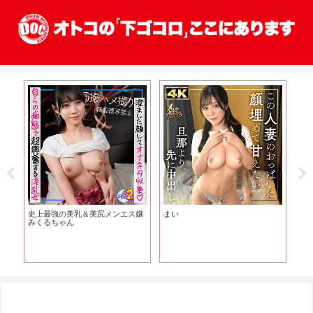
史上最強の美乳＆美尻メンエス嬢
まい
え
みくるちゃん