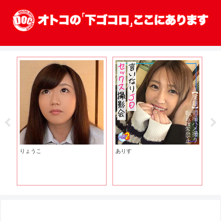
りょうこ
ありす
貞
ん