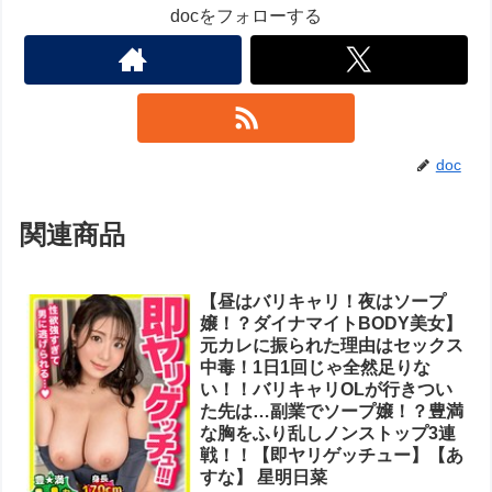
docをフォローする
doc
関連商品
【昼はバリキャリ！夜はソープ
嬢！？ダイナマイトBODY美女】
元カレに振られた理由はセックス
中毒！1日1回じゃ全然足りな
い！！バリキャリOLが行きつい
た先は…副業でソープ嬢！？豊満
な胸をふり乱しノンストップ3連
戦！！【即ヤリゲッチュー】【あ
すな】 星明日菜