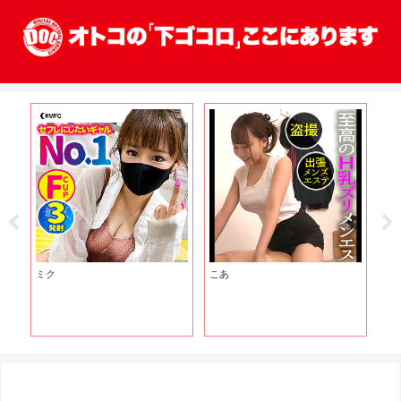
ミク
こあ
金
ゃ