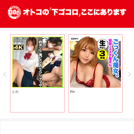
とわ
Rio
の