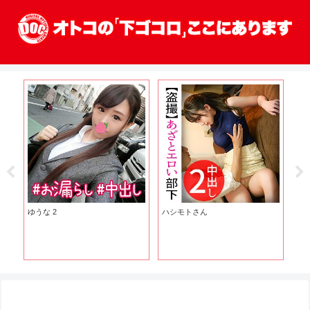
ゆうな 2
ハシモトさん
る