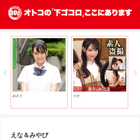
みさと
りか
れ
えな＆みやび