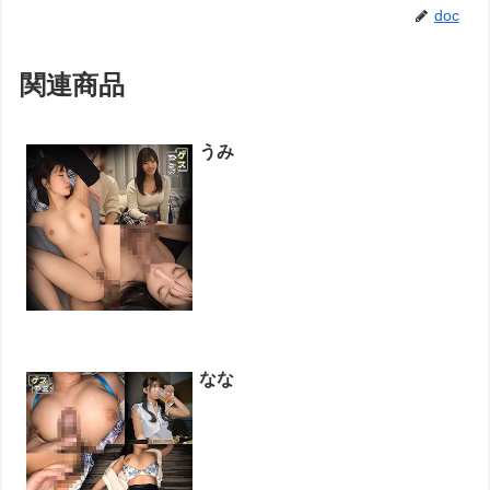
doc
関連商品
うみ
なな