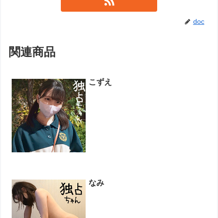
doc
関連商品
こずえ
なみ