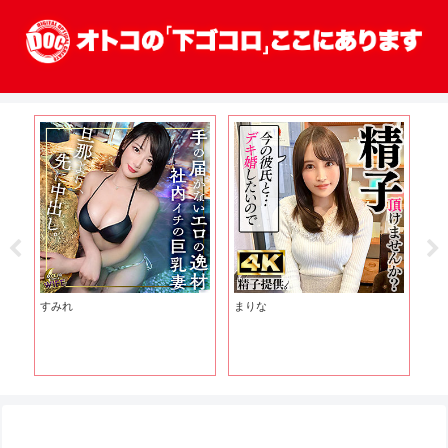
すみれ
まりな
みづ