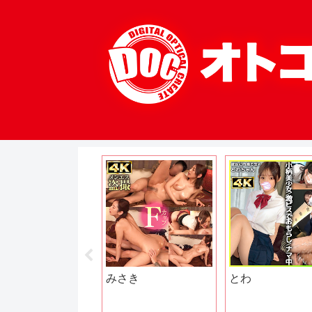
剛毛デカパイ女教
みさき
とわ
まゆさん