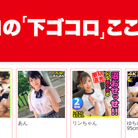
あん
リンちゃん
ゆち
95c