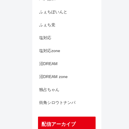
ふぇちぽいんと
ふぇち党
塩対応
塩対応zone
沼DREAM
沼DREAM zone
独占ちゃん
街角シロウトナンパ
配信アーカイブ