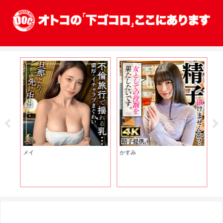
メイ
かすみ
み