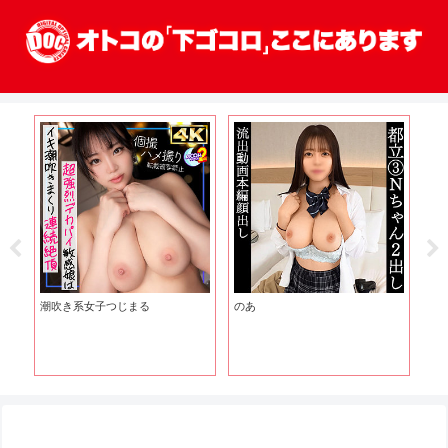
潮吹き系女子つじまる
のあ
り