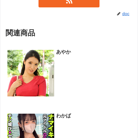
doc
関連商品
あやか
わかば