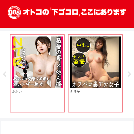
あおい
えりか
潮