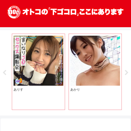
ありす
あかり
み