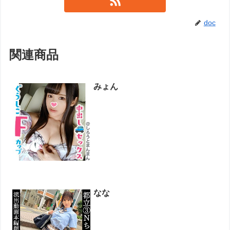
doc
関連商品
みょん
なな