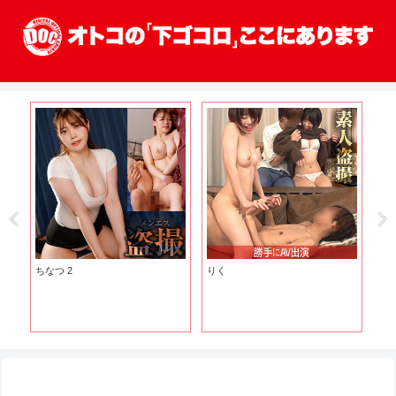
子大
ちなつ 2
りく
れ