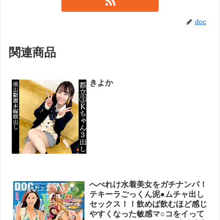
doc
関連商品
きよか
へべれけ水着美女をガチナンパ！
テキーラごっくん泥●ムチャ出し
セックス！！飲めば飲むほど感じ
やすくなった敏感マ○コをイって