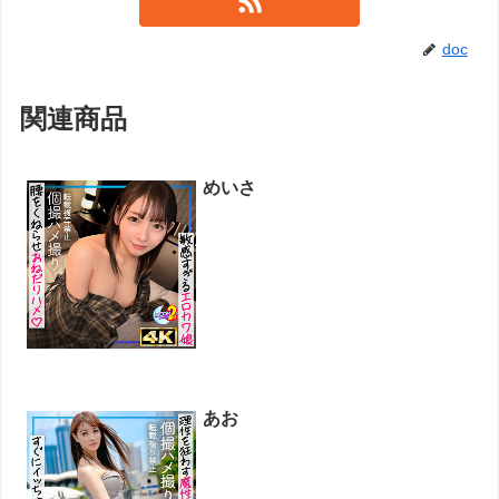
doc
関連商品
めいさ
あお