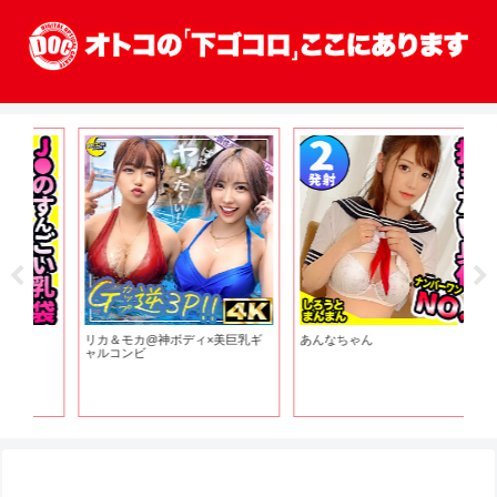
リカ＆モカ@神ボディ×美巨乳ギ
あんなちゃん
ャルコンビ
【
き
グ
っ
し
っ
し
止
森