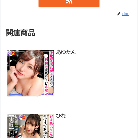
doc
関連商品
あゆたん
ひな