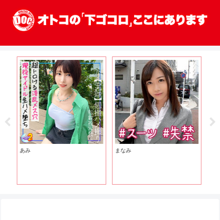
あみ
まなみ
ま