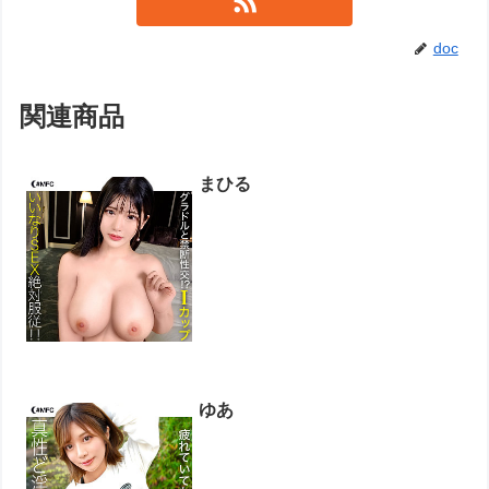
doc
関連商品
まひる
ゆあ