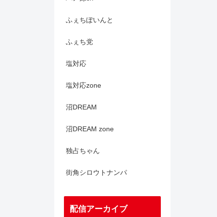
ふぇちぽいんと
ふぇち党
塩対応
塩対応zone
沼DREAM
沼DREAM zone
独占ちゃん
街角シロウトナンパ
配信アーカイブ