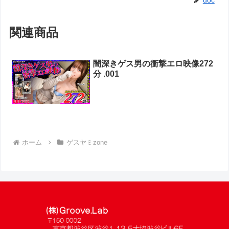
doc
関連商品
闇深きゲス男の衝撃エロ映像272
分 .001
ホーム
ゲスヤミzone