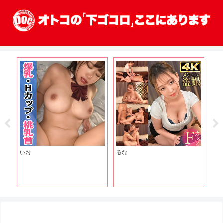
いお
るな
ま