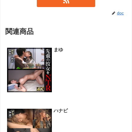
doc
関連商品
まゆ
ハナピ