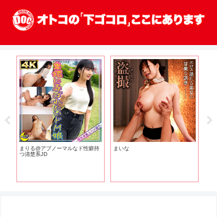
まりる@アブノーマルなド性癖持
まいな
早
つ清楚系JD