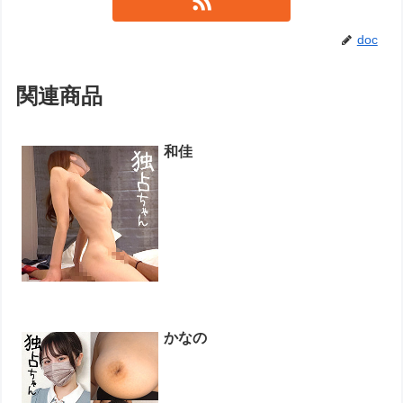
doc
関連商品
和佳
かなの