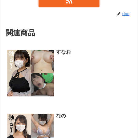
doc
関連商品
すなお
なの