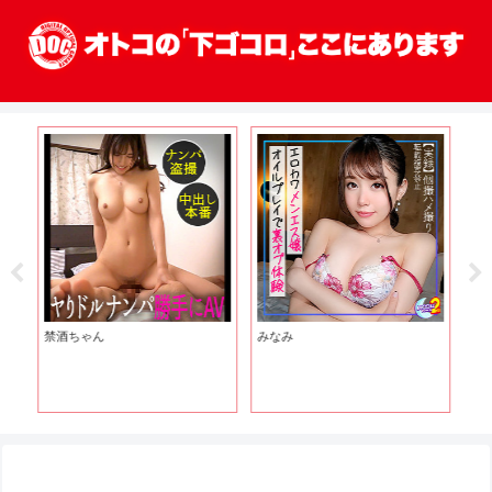
禁酒ちゃん
みなみ
【B
S
泉
ル
性
し
T☆