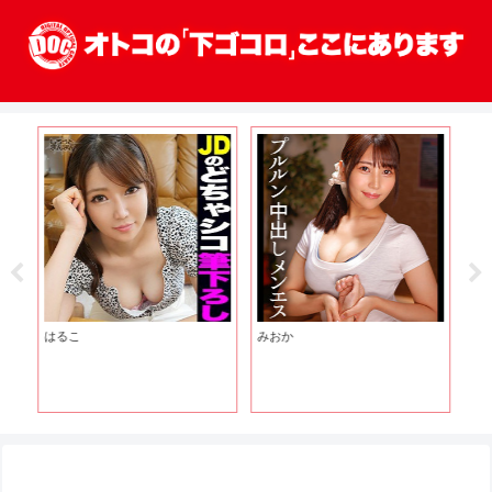
エ
はるこ
みおか
え