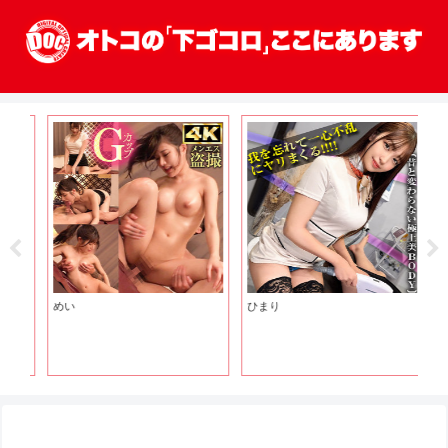
めい
ひまり
ゆ