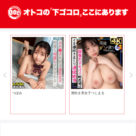
つぼみ
潮吹き系女子つじまる
か